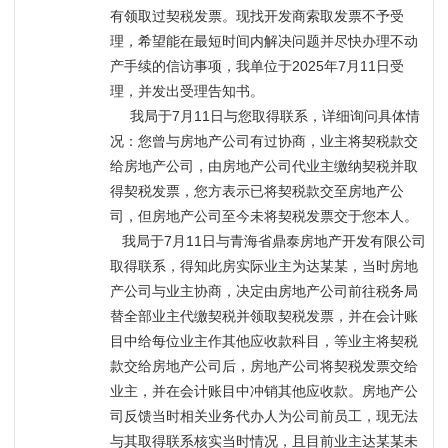
有领取过契税发票。现找开发商索取发票不予受
理，希望能在最短时间内解决问题并尽快办理不动
产手续的信访事项，我单位于2025年7月11日受
理，并发出受理告知书。
     我局于7月11日与您取得联系，详细询问具体情
况：您曾与房地产公司有过协商，业主将契税款交
给房地产公司，由房地产公司代业主缴纳契税并取
得契税发票，您方表示已将契税款交至房地产公
司，但房地产公司至今未将契税发票交于您本人。
   我局于7月11日与青海省鼎泰房地产开发有限公司
取得联系，得知此房实际业主为达某某，当时房地
产公司与业主协商，决定由房地产公司前往税务局
替全部业主代缴契税并领取契税发票，并在会计账
目中给每位业主作其他应收款科目，等业主将契税
款交给房地产公司后，房地产公司将契税发票交给
业主，并在会计账目中冲销其他应收款。房地产公
司反馈当时相关业务代办人为公司前员工，现无法
与其取得联系核实当时情况，且目前业主达某某未