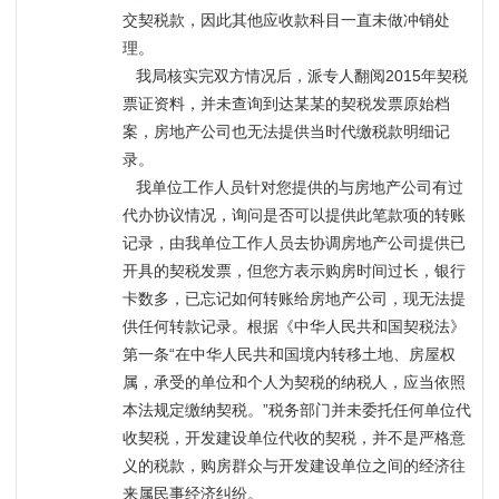
交契税款，因此其他应收款科目一直未做冲销处
理。
   我局核实完双方情况后，派专人翻阅2015年契税
票证资料，并未查询到达某某的契税发票原始档
案，房地产公司也无法提供当时代缴税款明细记
录。
   我单位工作人员针对您提供的与房地产公司有过
代办协议情况，询问是否可以提供此笔款项的转账
记录，由我单位工作人员去协调房地产公司提供已
开具的契税发票，但您方表示购房时间过长，银行
卡数多，已忘记如何转账给房地产公司，现无法提
供任何转款记录。根据《中华人民共和国契税法》
第一条“在中华人民共和国境内转移土地、房屋权
属，承受的单位和个人为契税的纳税人，应当依照
本法规定缴纳契税。”税务部门并未委托任何单位代
收契税，开发建设单位代收的契税，并不是严格意
义的税款，购房群众与开发建设单位之间的经济往
来属民事经济纠纷。