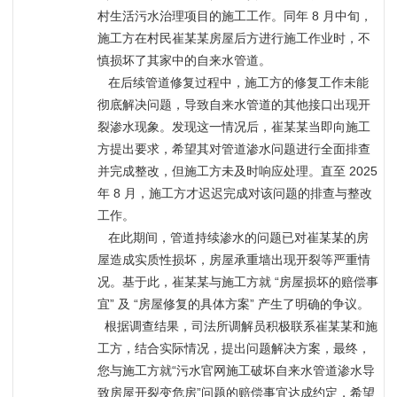
村生活污水治理项目的施工工作。同年 8 月中旬，
施工方在村民崔某某房屋后方进行施工作业时，不
慎损坏了其家中的自来水管道。
   在后续管道修复过程中，施工方的修复工作未能
彻底解决问题，导致自来水管道的其他接口出现开
裂渗水现象。发现这一情况后，崔某某当即向施工
方提出要求，希望其对管道渗水问题进行全面排查
并完成整改，但施工方未及时响应处理。直至 2025 
年 8 月，施工方才迟迟完成对该问题的排查与整改
工作。
   在此期间，管道持续渗水的问题已对崔某某的房
屋造成实质性损坏，房屋承重墙出现开裂等严重情
况。基于此，崔某某与施工方就 “房屋损坏的赔偿事
宜” 及 “房屋修复的具体方案” 产生了明确的争议。
  根据调查结果，司法所调解员积极联系崔某某和施
工方，结合实际情况，提出问题解决方案，最终，
您与施工方就“污水官网施工破坏自来水管道渗水导
致房屋开裂变危房”问题的赔偿事宜达成约定，希望