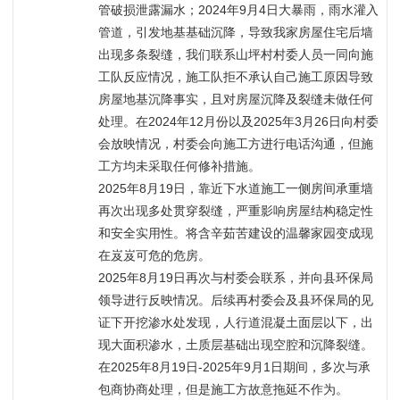
管破损泄露漏水；2024年9月4日大暴雨，雨水灌入
管道，引发地基基础沉降，导致我家房屋住宅后墙
出现多条裂缝，我们联系山坪村村委人员一同向施
工队反应情况，施工队拒不承认自己施工原因导致
房屋地基沉降事实，且对房屋沉降及裂缝未做任何
处理。在2024年12月份以及2025年3月26日向村委
会放映情况，村委会向施工方进行电话沟通，但施
工方均未采取任何修补措施。

2025年8月19日，靠近下水道施工一侧房间承重墙
再次出现多处贯穿裂缝，严重影响房屋结构稳定性
和安全实用性。将含辛茹苦建设的温馨家园变成现
在岌岌可危的危房。

2025年8月19日再次与村委会联系，并向县环保局
领导进行反映情况。后续再村委会及县环保局的见
证下开挖渗水处发现，人行道混凝土面层以下，出
现大面积渗水，土质层基础出现空腔和沉降裂缝。

在2025年8月19日-2025年9月1日期间，多次与承
包商协商处理，但是施工方故意拖延不作为。
