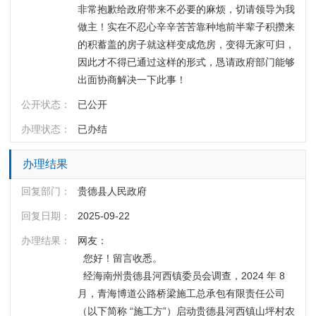
非常抱歉给政府带来不必要的麻烦，切请领导为我
做主！实在不忍心辛辛苦苦靠种地前半辈子积攒来
的积蓄盖的房子就这样变成危房，变得无家可归，
因此才不得已通过这样的形式，恳请政府部门能够
出面协商解决一下此事！
公开状态：
已公开
办理状态：
已办结
办理结果
回复部门：
贵德县人民政府
回复日期：
2025-09-22
办理结果：
网友：
  您好！留言收悉。
  经海南州贵德县河西镇委员会调查，2024 年 8 
月，青海博道公路桥梁施工总承包有限责任公司
（以下简称 “施工方”）启动贵德县河西镇山坪村农