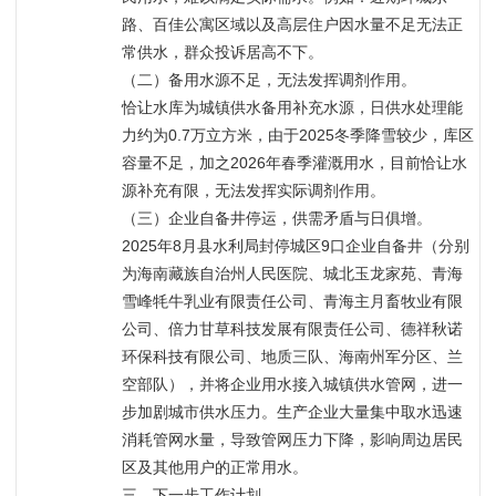
路、百佳公寓区域以及高层住户因水量不足无法正
常供水，群众投诉居高不下。
（二）备用水源不足，无法发挥调剂作用。
恰让水库为城镇供水备用补充水源，日供水处理能
力约为0.7万立方米，由于2025冬季降雪较少，库区
容量不足，加之2026年春季灌溉用水，目前恰让水
源补充有限，无法发挥实际调剂作用。
（三）企业自备井停运，供需矛盾与日俱增。
2025年8月县水利局封停城区9口企业自备井（分别
为海南藏族自治州人民医院、城北玉龙家苑、青海
雪峰牦牛乳业有限责任公司、青海主月畜牧业有限
公司、倍力甘草科技发展有限责任公司、德祥秋诺
环保科技有限公司、地质三队、海南州军分区、兰
空部队），并将企业用水接入城镇供水管网，进一
步加剧城市供水压力。生产企业大量集中取水迅速
消耗管网水量，导致管网压力下降，影响周边居民
区及其他用户的正常用水。
三、下一步工作计划