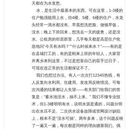
天都在为水发愁。

    水，是生活中最基本的东西。可在这里，1-3楼的
住户勉强能用上水，但4楼、5楼、6楼的住户，水龙
头经常一滴水都没有。早晨想洗把脸、做顿早饭，
没水；晚上下班回来，想洗去一天的疲惫，还是没
水。公租房的邻居群里，几乎每天都是高层住户焦
急地问“今天有水吗？”“什么时候来水？”——有的是
在县城打工的，有的是刚来上班的年轻人，大家背
井离乡来到这里，不过是想靠自己的双手过日子，
可现在连正常的生活都保证不了。 

    我们也想过办法。有人一次次打12345热线，有
人反复向水利局、住建局、发改局反映情况。可每
次沟通的结果都让人失望——有关部门给我们的答
复是：“蓄水池没水，抽不上来。” 我们不懂专业技
术，但1-3楼明明有水，说明水源是通的，问题分明
出在水压不足、二次供水设备故障或管网设计缺陷
上，根本不是“没水可抽”。两年多来，这个问题反映
了一遍又一遍，每次都是同样的理由搪塞我们。偶