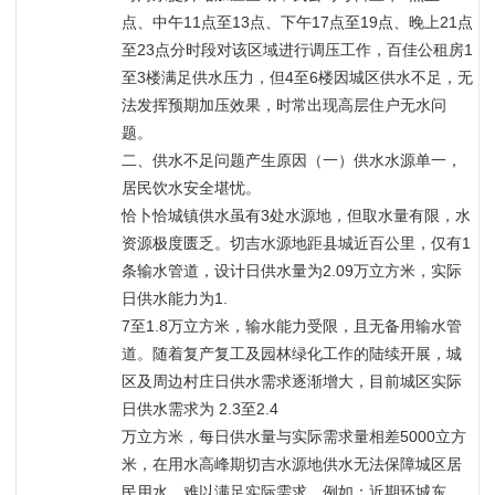
点、中午11点至13点、下午17点至19点、晚上21点
至23点分时段对该区域进行调压工作，百佳公租房1
至3楼满足供水压力，但4至6楼因城区供水不足，无
法发挥预期加压效果，时常出现高层住户无水问
题。
二、供水不足问题产生原因（一）供水水源单一，
居民饮水安全堪忧。
恰卜恰城镇供水虽有3处水源地，但取水量有限，水
资源极度匮乏。切吉水源地距县城近百公里，仅有1
条输水管道，设计日供水量为2.09万立方米，实际
日供水能力为1.
7至1.8万立方米，输水能力受限，且无备用输水管
道。随着复产复工及园林绿化工作的陆续开展，城
区及周边村庄日供水需求逐渐增大，目前城区实际
日供水需求为 2.3至2.4
万立方米，每日供水量与实际需求量相差5000立方
米，在用水高峰期切吉水源地供水无法保障城区居
民用水，难以满足实际需求。例如：近期环城东