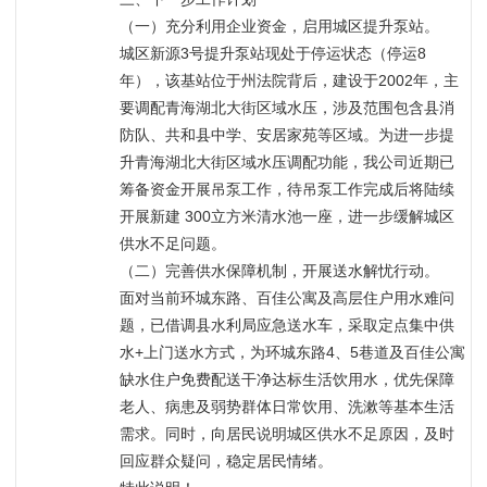
（一）充分利用企业资金，启用城区提升泵站。
城区新源3号提升泵站现处于停运状态（停运8
年），该基站位于州法院背后，建设于2002年，主
要调配青海湖北大街区域水压，涉及范围包含县消
防队、共和县中学、安居家苑等区域。为进一步提
升青海湖北大街区域水压调配功能，我公司近期已
筹备资金开展吊泵工作，待吊泵工作完成后将陆续
开展新建 300立方米清水池一座，进一步缓解城区
供水不足问题。
（二）完善供水保障机制，开展送水解忧行动。
面对当前环城东路、百佳公寓及高层住户用水难问
题，已借调县水利局应急送水车，采取定点集中供
水+上门送水方式，为环城东路4、5巷道及百佳公寓
缺水住户免费配送干净达标生活饮用水，优先保障
老人、病患及弱势群体日常饮用、洗漱等基本生活
需求。同时，向居民说明城区供水不足原因，及时
回应群众疑问，稳定居民情绪。