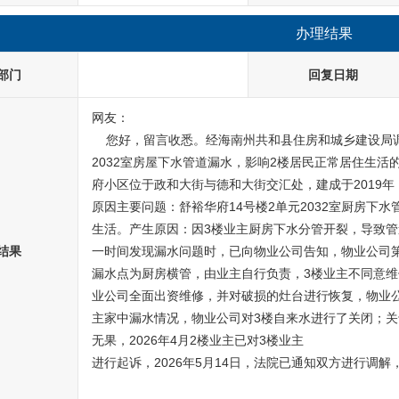
办理结果
部门
回复日期
网友：
    您好，留言收悉。经海南州共和县住房和城乡建设
2032室房屋下水管道漏水，影响2楼居民正常居住生
府小区位于政和大街与德和大街交汇处，建成于2019年
原因主要问题：舒裕华府14号楼2单元2032室厨房下
生活。产生原因：因3楼业主厨房下水分管开裂，导致管
结果
一时间发现漏水问题时，已向物业公司告知，物业公司
漏水点为厨房横管，由业主自行负责，3楼业主不同意
业公司全面出资维修，并对破损的灶台进行恢复，物业
主家中漏水情况，物业公司对3楼自来水进行了关闭；关
无果，2026年4月2楼业主已对3楼业主
进行起诉，2026年5月14日，法院已通知双方进行调