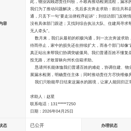
此，物业因顾虑责任纠纷，不敢再推动检测流程，漏水
我们为了推动问题解决，先后多次奔走求助：前往共和
通，只丢下一句“要走法律程序起诉”；到信访部门反映
内容
没有具体部门跟进；又找到综合执法大队、住建局寻求
无人牵头”。

    数月来，我们从最初的积极沟通，到一次次奔波求助，再到如今的孤立无援。漏水问题没有因为我们的等
待而停止，家中的损失还在持续扩大，而各个部门却像“
真正站出来帮我们协调突破僵局。我们普通百姓不懂复
投无路，才敢冒昧向州长信箱求助。

    恳请州长能体恤我们普通百姓的难处，协调住建、物业或属地社区等相关部门介入，督促楼上业主配合开
展漏水检测，明确责任主体；同时推动责任方尽快维修房
    我们只盼能早日结束这漏水的困境，让家人能回归正常的居住生活，万分感谢州长的关注与帮助！

求助人：赵星

联系电话：131******7250

日期：2026年04月25日
已公开
状态
办理状态