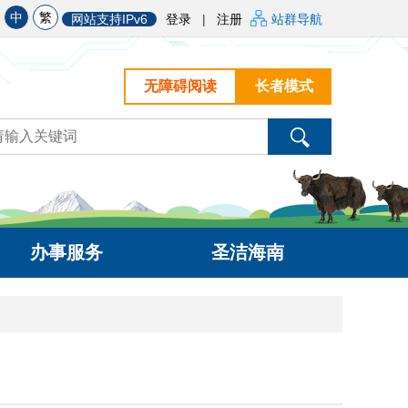
中
繁
网站支持IPv6
登录
|
注册
站群导航
无障碍阅读
长者模式
办事服务
圣洁海南