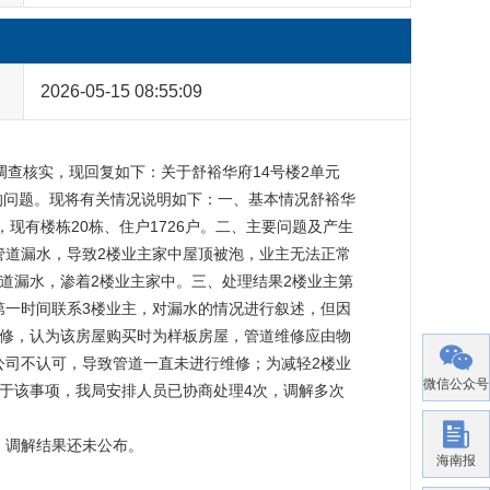
2026-05-15 08:55:09
局调查核实，现回复如下：关于舒裕华府14号楼2单元
活的问题。现将有关情况说明如下：一、基本情况舒裕华
，现有楼栋20栋、住户1726户。二、主要问题及产生
水管道漏水，导致2楼业主家中屋顶被泡，业主无法正常
道漏水，渗着2楼业主家中。三、处理结果2楼业主第
第一时间联系3楼业主，对漏水的情况进行叙述，但因
维修，认为该房屋购买时为样板房屋，管道维修应由物
公司不认可，导致管道一直未进行维修；为减轻2楼业
微信公众号
于该事项，我局安排人员已协商处理4次，调解多次
解，调解结果还未公布。
海南报