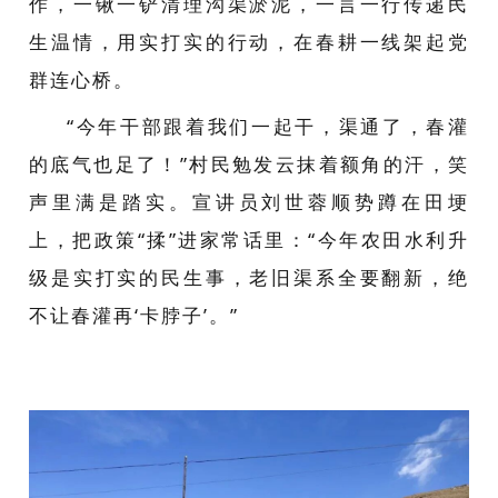
作，一锹一铲清理沟渠淤泥，一言一行传递民
生温情，用实打实的行动，在春耕一线架起党
群连心桥。
“今年干部跟着我们一起干，渠通了，春灌
的底气也足了！”村民勉发云抹着额角的汗，笑
声里满是踏实。宣讲员刘世蓉顺势蹲在田埂
上，把政策“揉”进家常话里：“今年农田水利升
级是实打实的民生事，老旧渠系全要翻新，绝
不让春灌再‘卡脖子
’。”