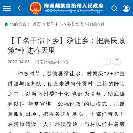
您的位置：
首页
>
新闻中心
>
各县动态
>
详细内容
【千名干部下乡】尕让乡：把惠民政
策“种”进春天里
T
2026-04-03
海南州融媒体中心
T
仲春时节，
贵德县
尕让
乡、村两级“
2+2
”宣
讲团与服务队，径直走进
阿什贡村
二社的阡陌
之中，以海南州委“十化”党建为引领，彻底摒
弃以往“坐堂宣讲、念稿说教”的旧模式，
把课
堂搬到田埂，把服务送到地头，干部们带头开
展河道清淤、人居环境整治，与村民们并肩劳