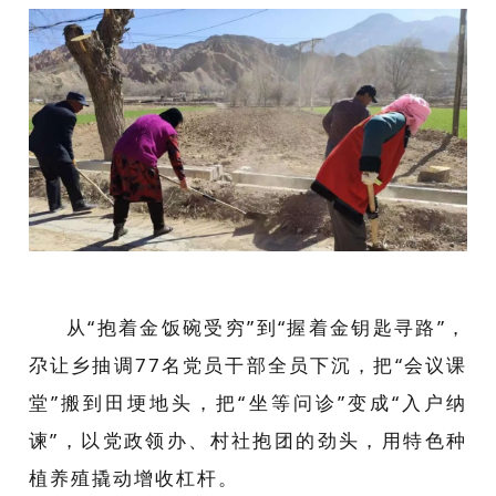
从“抱着金饭碗受穷”到“握着金钥匙寻路”，
尕让乡抽调
77
名党员干部全员下沉，把“会议课
堂”搬到田埂地头，把“坐等问诊”变成“入户纳
谏”，以党政领办、村社抱团的劲头，用特色种
植养殖撬动增收杠杆。