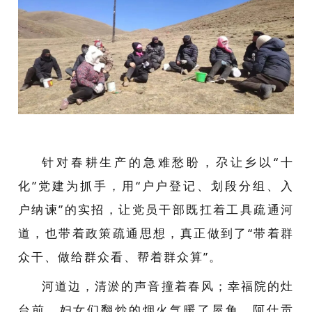
针对春耕生产的急难愁盼，尕让乡以“十
化”党建为抓手，用“户户登记、划段分组、入
户纳谏”的实招，让党员干部既扛着工具疏通河
道，也带着政策疏通思想，真正做到了“带着群
众干、做给群众看、帮着群众算”。
河道边，清淤的
声音
撞着春风；幸福院的灶
台前，妇女们翻炒的烟火气暖了屋角。阿什贡