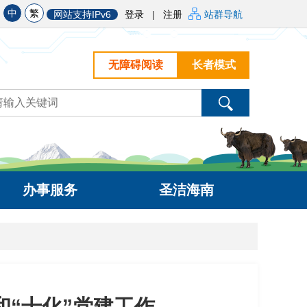
中
繁
网站支持IPv6
登录
|
注册
站群导航
无障碍阅读
长者模式
办事服务
圣洁海南
“十化”党建工作