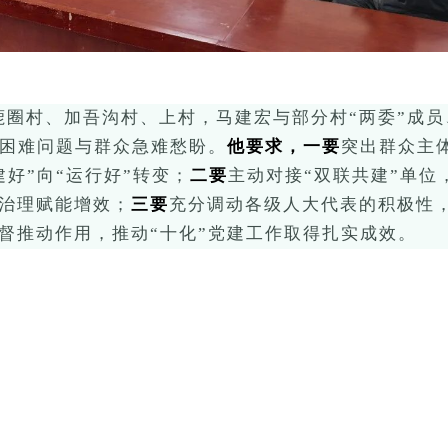
鹿圈村、加吾沟村、上村，马建宏与部分村
“两委”成
、困难问题与群众急难愁盼。
他要求，一要
突出群众主
建好”向“运行好”转变；
二要
主动对接
“双联共建”单
治理赋能增效；
三要
充分调动各级人大代表的积极性
督推动
作用，推动
“十化”党建工作取得扎实成效
。