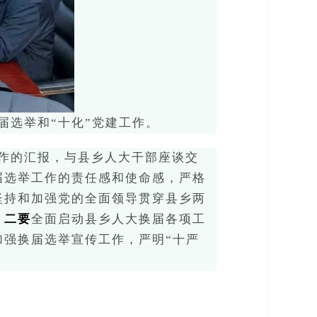
届选举
和
“十化”党建工作。
作
的
汇报，与县乡人大干部座谈交
届选举工作的责任感和使命感
，
严格
坚持和加强党的全面领导贯穿
县乡两
；
二要
全面
启动县乡人大换届各项工
加强换届选举宣传工作，严明
“十严