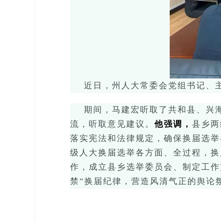
近日，州人大常委会党组书记、
期间，
马建宏听取
了
共和县、兴
流，
听取意见建议
。
他强调，
县乡两
落实宪法和法律规定，确保换届选举
级人大
换届选举各方面、全过程，
换
作，成立县乡选举委员会、制定工作
禁”换届纪律，
营造风清气正的
舆论