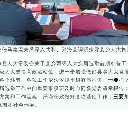
主任马建宏
先后深入
共和、兴海县
调研指导县乡人大
换
海
县
人大常委会
关于
县乡两级人大换届选举前期
准
备工
级人大
要提高政治站位，进一步增强做好县乡人大换
各个环节、各项工作依法依规平稳有序推进
。
一要
把
届选举工作中的
重
要事项要
及时向同级党委请示
报告
方案和工作流程，严谨细致做好各项基础工作
；
三要
氛围和社会环境
。