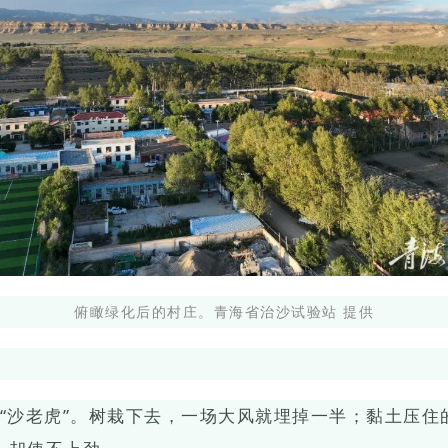
俯瞰绿化后的村庄。青海省治沙试验站 提供
“沙老虎”。树栽下去，一场大风就埋掉一半；黏土压住