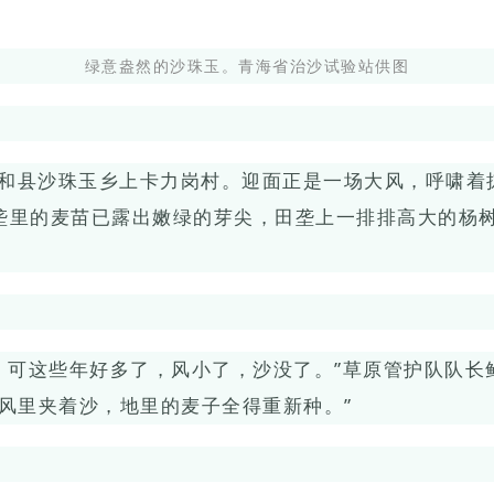
绿意盎然的沙珠玉。青海省治沙试验站供图
共和县沙珠玉乡上卡力岗村。迎面正是一场大风，呼啸着
垄里的麦苗已露出嫩绿的芽尖，田垄上一排排高大的杨
，可这些年好多了，风小了，沙没了。”草原管护队队长
风里夹着沙，地里的麦子全得重新种。”