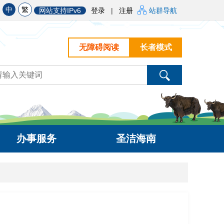
中
繁
网站支持IPv6
登录
|
注册
站群导航
无障碍阅读
长者模式
办事服务
圣洁海南