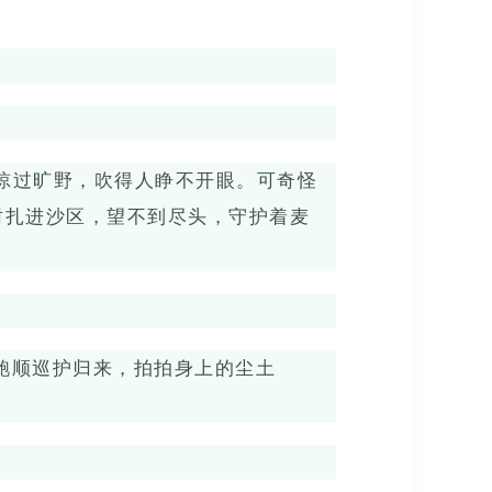
掠过旷野，吹得人睁不开眼。可奇怪
树扎进沙区，望不到尽头，守护着麦
鲍顺巡护归来，拍拍身上的尘土