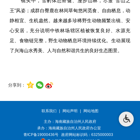
镜头中，雪豹体态矫健、漫步山林，尽显“雪山之
王”风姿；成群白臀鹿在林间草甸悠闲觅食、自由栖息，动
静相宜、生机盎然。越来越多珍稀野生动物频繁出镜、安
心安居，充分说明中铁林场辖区植被恢复良好、水源充
足、食物链完整，野生动物栖息环境持续优化。生动展现
了兴海山水秀美、人与自然和谐共生的良好生态图景。
分享到：
联系我们
|
网站声明
|
网站地图
主办：海南藏族自治州人民政府
承办：
海南藏族自治州人民政府办公室
青ICP备19000436号
政府网站标识码：6325000003