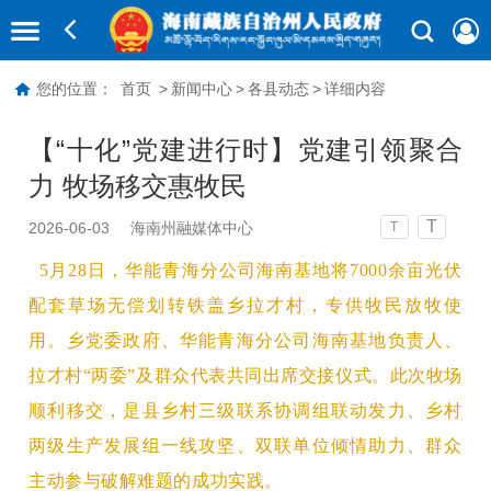
您的位置：
首页
>
新闻中心
>
各县动态
>
详细内容
【“十化”党建进行时】党建引领聚合
力 牧场移交惠牧民
T
2026-06-03
海南州融媒体中心
T
5月28日
，华能青海分公司海南基地将
7000余亩光伏
配套草场无偿划转铁盖乡拉才村
，专供牧民放牧使
用。乡党委政府、华能青海分公司海南基地负责人、
拉才村“两委”及群众代表共同出席交接仪式。此次牧场
顺利移交，是县乡村三级联系协调组联动发力、乡村
两级生
产发展组一线攻坚、双联单位倾情助力、群众
主动参与破解难题的成功实践。