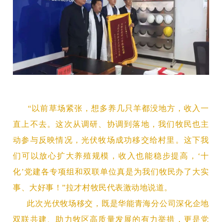
“以前草场紧张，想多养几只羊都没地方，收入一
直上不去。这次从调研、协调到
落地，我们牧民也主
动参与反映情况，光伏牧场成功移交给村里。这下我
们可以放心扩大养殖规模，收入也能稳步提高，‘十
化’党建各专项组和双联单位真是为我们牧民办了大实
事、大好事！”拉才村牧民代表激动地说道。
此次光伏牧场移交，既是华能青海分公司深化企地
双联共建、助力牧区高质量发展的有力举措，更是
党