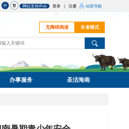
中
繁
网站支持IPv6
登录
|
注册
站群导航
无障碍阅读
长者模式
办事服务
圣洁海南
织密暑期青少年安全