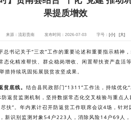
果提质增效
来源：流彩贵南
发布时间：2026-07-03
字号：
[小]
[大]
平总书记关于
“三农”工作的重要论
述和
重要指示精神
，
常态化精准帮扶、群众稳岗增收、闲置帮扶资产盘活
举措持续巩固拓展脱贫攻坚成果。
返贫底线。
结合
县
民政部门
“
1311
”工作法，持续优化
体防返贫监测机制，坚持数据常态化交叉核验与重点人
尽扶”。
年内
累计
召开防返贫工作联席会议
4
场，
针对
，新识别监测对象
54
户
223
人，消除风险
14
户
69
人，