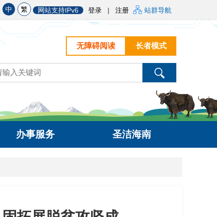
中
繁
网站支持IPv6
登录
|
注册
站群导航
无障碍阅读
长者模式
办事服务
圣洁海南
巩固拓展脱贫攻坚成