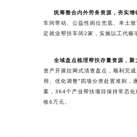
统筹整合内外劳务资源，夯实增
车间带动、公益性岗位兜底、本土致
定就业帮扶车间
2
家，实施以工代赈
全域盘点梳理帮扶存量资源，聚
资产开展拉网式清查盘点，顺利完成
用、优化调整”四项分类处置准则，
案，
364
个
产业
帮扶项目保持常态化
收
6
万元。