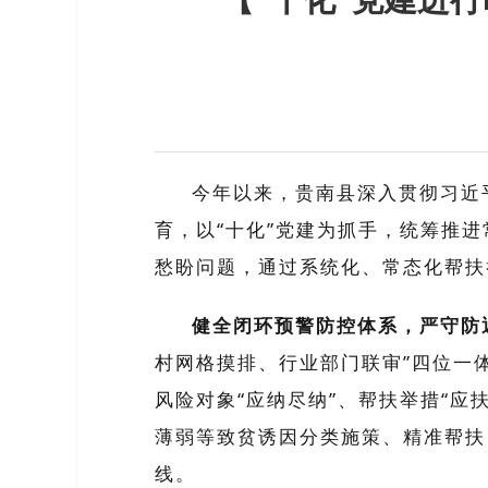
今年以来，贵南县深入贯彻
习近
育，以
“十化”党建为抓手，统筹
推进
愁盼问题，
通过
系统化、常态化帮扶
健全闭环预警防控体系，严守防
村网格摸排、行业部门联审”四位一
风险对象“应纳尽纳”、帮扶举措“应扶
薄弱等致贫诱因分类施策、精准帮扶
线。