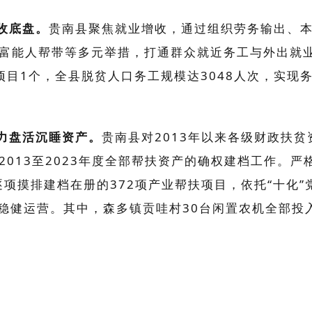
收底盘。
贵南县聚焦就业增收，通过组织劳务输出、
富能人帮带等多元举措，打通群众就近务工与外出就
项目
1
个，全县脱贫人口务工规模达
3048
人次，实现
力盘活沉睡资产。
贵南县对
2013
年以来各级财政扶贫
2013
至
2023
年度全部帮扶资产的确权建档工作。严
逐项摸排建档在册的
372
项产业帮扶项目，依托“十化
稳健运营。其中，森多镇贡哇村
30
台闲置农机全部投