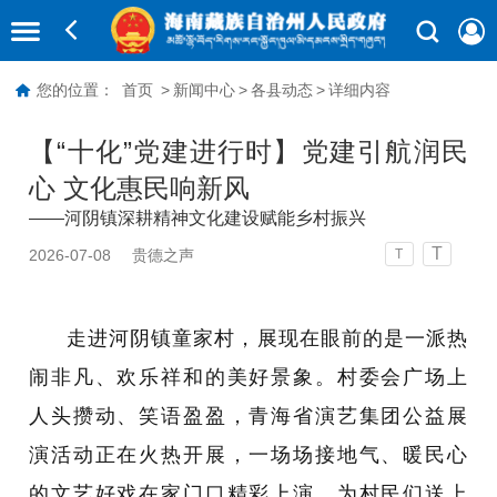
您的位置：
首页
>
新闻中心
>
各县动态
>
详细内容
【“十化”党建进行时】党建引航润民
心 文化惠民响新风
——河阴镇深耕精神文化建设赋能乡村振兴
T
2026-07-08
贵德之声
T
走进河阴镇童家村，展现在眼前的是一派热
闹非凡、欢乐祥和的美好景象。村委会广场上
人头攒动、笑语盈盈，青海省演艺集团公益展
演活动正在火热开展，一场场接地气、暖民心
的文艺好戏在家门口精彩上演，为村民们送上