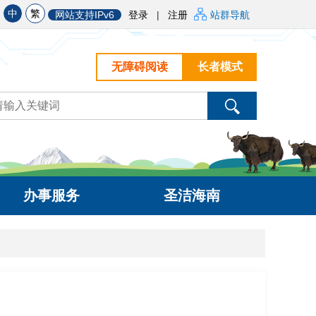
中
繁
网站支持IPv6
登录
|
注册
站群导航
无障碍阅读
长者模式
办事服务
圣洁海南