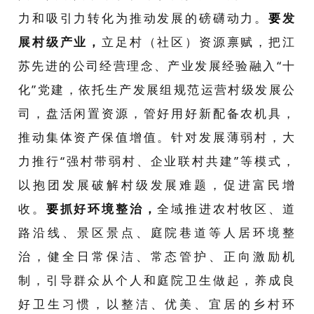
力和吸引力转化为推动发展的磅礴动力。
要
发
展村级产业，
立足村（社区）资源禀赋，把江
苏先进的公司经营理念、产业发展经验融入“十
化”党建，依托生产发展组规范运营村级发展公
司，盘活闲置资源，管好用好新配备农机具，
推动集体资产保值增值。针对发展薄弱村，大
力推行“强村带弱村、企业联村共建”等模式，
以抱团发展破解村级发展难题，促进富民增
收。
要
抓好环境整治，
全域推进农村牧区、道
路沿线、景区景点、庭院巷道等人居环境整
治，健全日常保洁、常态管护、正向激励机
制，引导群众从个人和庭院卫生做起，养成良
好卫生习惯，以整洁、优美、宜居的乡村环