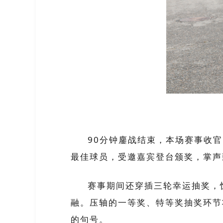
90分钟鏖战结束，本场赛事收
最佳球员，受邀嘉宾登台颁奖，掌声
赛事期间还穿插三轮幸运抽奖，
融。压轴的一等奖、特等奖抽奖环节
的句号。