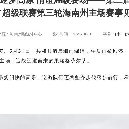
”超级联赛第三轮海南州主场赛事
来源：海南州融媒体中心
发布时间：2026-06-01
字号：
[小]
[
茵。5月31日，共和县清晨细雨绵绵，午后雨歇风停
主场，迎战远道而来的果洛格萨尔队。
昂扬明快的音乐，巡游队伍迈着整齐步伐缓步前行，