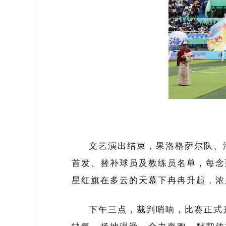
文艺演出结束，果洛格萨尔队、
首发、替补球员及教练员名单，每念
星红旗在多云的天幕下冉冉升起，浓
下午三点，裁判哨响，比赛正式