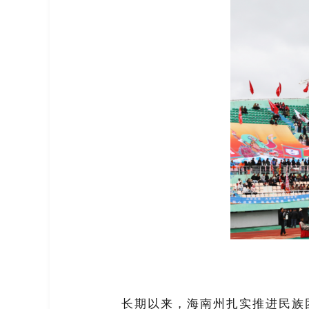
长期以来，海南州扎实推进民族