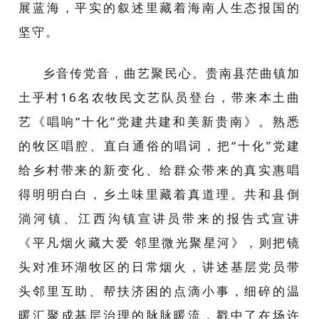
展蓝海，平实的叙述里藏着海南人生态报国的
坚守。
乡音传党音，曲艺聚民心。贵南县茫曲镇加
土乎村16名农牧民文艺队员登台，带来本土曲
艺《唱响“十化”党建共建和美新贵南》。熟悉
的牧区唱腔、直白通俗的唱词，把“十化”党建
给乡村带来的新变化、给群众带来的真实惠唱
得明明白白，乡土味里藏着真道理。共和县倒
淌河镇、江西沟镇宣讲员带来的报告式宣讲
《平凡烟火藏大爱 邻里微光聚星河》，则把镜
头对准环湖牧区的日常烟火，讲述基层党员带
头邻里互助、帮扶济困的点滴小事，细碎的温
暖汇聚成基层治理的脉脉暖流，戳中了在场许