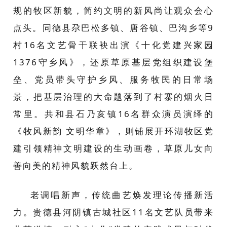
规的牧区新貌，简约文明的新风尚让观众会心
点头。同德县尕巴松多镇、唐谷镇、巴沟乡等9
村16名文艺骨干联袂出演《十化党建兴家园
1376守乡风》，还原草原基层党组织建设堡
垒、党员带头守护乡风、服务牧民的日常场
景，把基层治理的大命题落到了村寨的烟火日
常里。共和县石乃亥镇16名群众演员演绎的
《牧风新韵 文明华章》，则铺展开环湖牧区党
建引领精神文明建设的生动画卷，草原儿女向
善向美的精神风貌跃然台上。
老调唱新声，传统曲艺焕发理论传播新活
力。贵德县河阴镇古城社区11名文艺队员带来