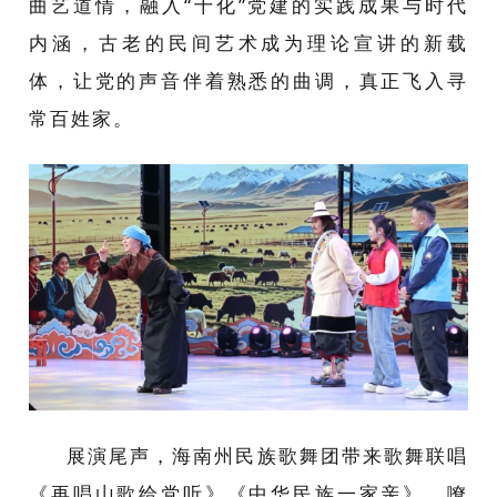
曲艺道情，融入“十化”党建的实践成果与时代
内涵，古老的民间艺术成为理论宣讲的新载
体，让党的声音伴着熟悉的曲调，真正飞入寻
常百姓家。
展演尾声，海南州民族歌舞团带来歌舞联唱
《再唱山歌给党听》《中华民族一家亲》，嘹