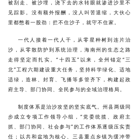
被刮走、被沙埋，浇下去的水转眼就渗进沙里不
见踪影。没有额外报酬，没人叫苦退缩，大伙心
里都憋着一股劲：拦不住沙子，就守不住家。
一代人接着一代人干，从零星种树到连片治
沙，从零散防护到系统治理，海南州的生态之路
走得坚定而扎实。“十四五”以来，全州锚定“三
北”工程六期建设重大任务，坚持科学绿化、适地
适绿，造林、封育、飞播等多管齐下，构建起政
府主导、部门协同、全民参与的全域治理格局。
制度体系是治沙攻坚的坚实底气。州县两级同
步成立专项工作领导小组，“党委统揽、政府主
抓、部门协同、社会参与”的工作体系逐级压实责
任；以共和盆地为核心、三县重点乡镇为缓冲带