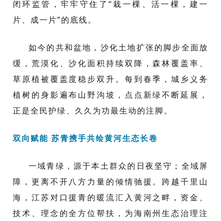
闭环监管，牢牢守住了“栽一棵、活一棵，建一
片、成一片”的底线。
如今的共和盆地，沙化土地扩张的脚步全面放
缓，荒漠化、沙化面积持续双降，森林覆盖率、
草原植被覆盖度稳步双升。每到春季，城乡义务
植树的身影遍布山野沟坡，点点新绿不断延展，
正是全民护绿、久久为功最生动的注脚。
双向赋能 苏青携手共绘黄河生态长卷
一域青绿，源于本土群众的日夜坚守；全域屏
障，更离不开八方力量的倾情驰援。跨越千里山
海，江苏对口援青的暖流汇入黄河之畔，资金、
技术、理念的全方位帮扶，为海南州生态治理注