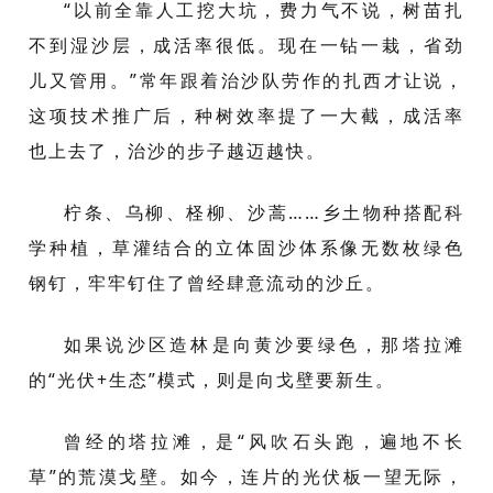
“以前全靠人工挖大坑，费力气不说，树苗扎
不到湿沙层，成活率很低。现在一钻一栽，省劲
儿又管用。”常年跟着治沙队劳作的扎西才让说，
这项技术推广后，种树效率提了一大截，成活率
也上去了，治沙的步子越迈越快。
柠条、乌柳、柽柳、沙蒿……乡土物种搭配科
学种植，草灌结合的立体固沙体系像无数枚绿色
钢钉，牢牢钉住了曾经肆意流动的沙丘。
如果说沙区造林是向黄沙要绿色，那塔拉滩
的“光伏+生态”模式，则是向戈壁要新生。
曾经的塔拉滩，是“风吹石头跑，遍地不长
草”的荒漠戈壁。如今，连片的光伏板一望无际，