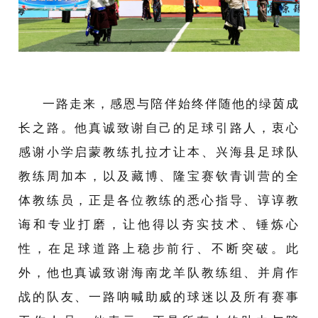
一路走来，感恩与陪伴始终伴随他的绿茵成
长之路。他真诚致谢自己的足球引路人，衷心
感谢小学启蒙教练扎拉才让本、兴海县足球队
教练周加本，以及藏博、隆宝赛钦青训营的全
体教练员，正是各位教练的悉心指导、谆谆教
诲和专业打磨，让他得以夯实技术、锤炼心
性，在足球道路上稳步前行、不断突破。此
外，他也真诚致谢海南龙羊队教练组、并肩作
战的队友、一路呐喊助威的球迷以及所有赛事