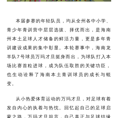
本届参赛的年轻队员，均从全州各中小学、
青少年青训营中层层选拔、择优而出，是海南
州本土足球人才储备的鲜活力量，更是多年青
训建设成果的集中彰显。本轮赛事中，海南龙
羊队7号球员万玛才旦挺身而出，为球队打入本
场比赛首粒进球，成为队伍取胜的关键功臣，
也生动诠释了海南本土青训球员的成长与蜕
变。
从小热爱体育运动的万玛才旦，对足球有着
发自内心的执着与热忱。回忆起自己的足球启
蒙之路，万玛才旦坦言，自己真正与足球结缘