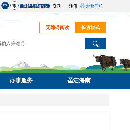
中
繁
网站支持IPv6
登录
|
注册
站群导航
无障碍阅读
长者模式
办事服务
圣洁海南