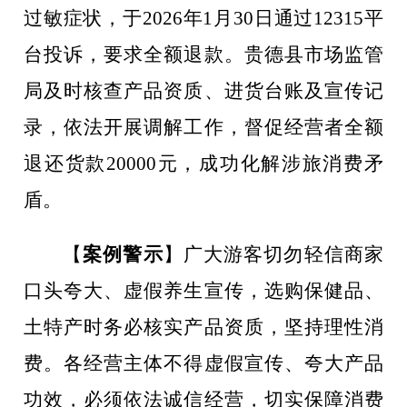
过敏症状，于
2026
年
1
月
30
日通过
12315
平
台投诉，要求全额退款。贵德县市场监管
局及时核查产品资质、进货台账及宣传记
录，依法开展调解工作，督促经营者全额
退还货款
20000
元，成功化解涉旅消费矛
盾。
【
案例警示
】
广大游客切勿轻信商家
口头夸大、虚假养生宣传，选购保健品、
土特产时务必核实产品资质，坚持理性消
费。各经营主体不得虚假宣传、夸大产品
功效，必须依法诚信经营，切实保障消费