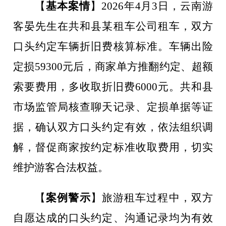
【
基本案情
】
2026
年
4
月
3
日，云南游
客晏先生在共和县某租车公司租车，双方
口头约定车辆折旧费核算标准。车辆出险
定损
59300
元后，商家单方推翻约定、超额
索要费用，多收取折旧费
6000
元。共和县
市场监管局核查聊天记录、定损单据等证
据，确认双方口头约定有效，依法组织调
解，督促商家按约定标准收取费用，切实
维护游客合法权益。
【
案例警示
】
旅游租车过程中，双方
自愿达成的口头约定、沟通记录均为有效