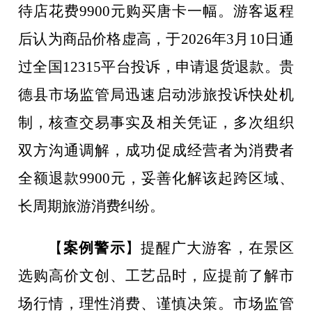
待店花费
9900
元购买唐卡一幅。游客返程
后认为商品价格虚高，于
2026
年
3
月
10
日通
过全国
12315
平台投诉，申请退货退款。贵
德县市场监管局迅速启动涉旅投诉快处机
制，核查交易事实及相关凭证，多次组织
双方沟通调解，成功促成经营者为消费者
全额退款
9900
元，妥善化解该起跨区域、
长周期旅游消费纠纷。
【
案例警示
】
提醒广大游客，在景区
选购高价文创、工艺品时，应提前了解市
场行情，理性消费、谨慎决策。市场监管