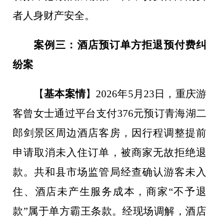
者人身财产安全。
案例三：酒店预订单方拒退预付费纠
纷案
【
基本案情
】
2026
年
5
月
23
日，重庆游
客曾女士通过平台支付
376
元预订青海湖二
郎剑景区周边酒店客房，因行程调整提前
申请取消未入住订单，被商家无故拒绝退
款。共和县市场监管局经查确认游客未入
住、酒店未产生服务成本，商家
“
不予退
款
”
属于单方霸王条款。经现场调解，酒店