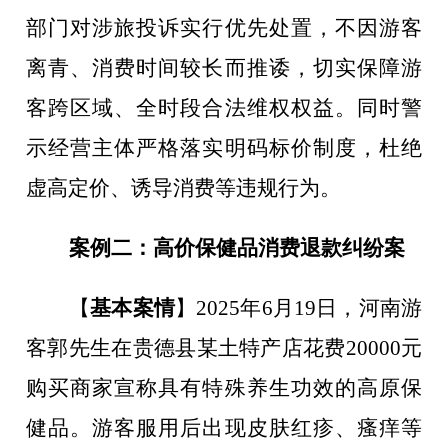
部门对涉旅投诉实行优先处置，不因游客
离青、消费时间较长而推诿，切实保障游
客跨区域、全时段合法维权权益。同时警
示经营主体严格落实明码标价制度，杜绝
虚高定价、诱导消费等违规行为。
案例二：高价保健品消费退款纠纷案
【
基本案情
】
2025
年
6
月
19
日，河南游
客郭先生在贵德县某土特产店花费
20000
元
购买商家宣称具有特殊养生功效的高原保
健品。游客服用后出现皮肤红疹、瘙痒等