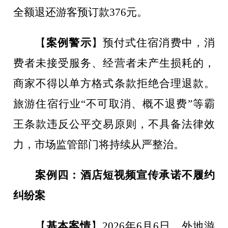
全额退还游客预订款
376
元。
【
案例警示
】
预付式住宿消费中，消
费者未接受服务、经营者未产生损耗的，
商家不得以单方格式条款拒绝合理退款。
旅游住宿行业
“
不可取消、概不退费
”
等霸
王条款违反公平交易原则，不具备法律效
力，市场监管部门将持续从严整治。
案例四：酒店短视频宣传承诺不履约
纠纷案
【
基本案情
】
2026
年
6
月
6
日，外地游