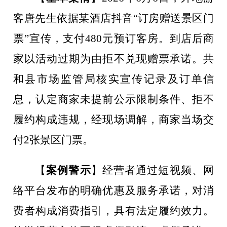
客唐先生依据某酒店抖音
“
订房赠送景区门
票
”
宣传，支付
480
元预订客房。到店后商
家以活动过期为由拒不兑现赠票承诺。共
和县市场监管局核实宣传记录及订单信
息，认定商家未提前公示限制条件、拒不
履约构成违规，经现场调解，商家当场交
付
2
张景区门票。
【
案例警示
】
经营者通过短视频、网
络平台发布的明确优惠及服务承诺，对消
费者构成消费指引，具有法定履约效力。