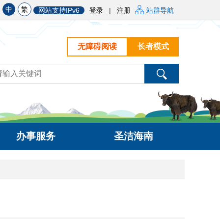
中
繁
网站支持IPv6
登录
|
注册
站群导航
无障碍阅读
长者模式
办事服务
圣洁海南