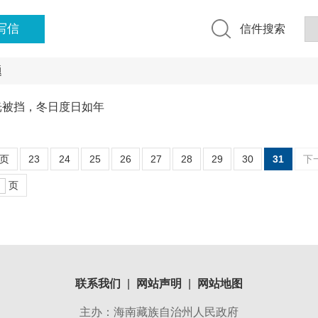
写信
信件搜索
题
光被挡，冬日度日如年
页
23
24
25
26
27
28
29
30
31
下
页
联系我们
|
网站声明
|
网站地图
主办：海南藏族自治州人民政府