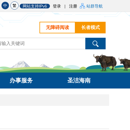
中
繁
网站支持IPv6
登录
|
注册
站群导航
无障碍阅读
长者模式
办事服务
圣洁海南