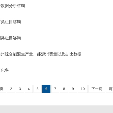
行数据分析咨询
布类栏目咨询
划类栏目咨询
南州综合能源生产量、能源消费量以及占比数据
镇化率
页
2
3
4
5
6
7
8
9
10
下一页
尾