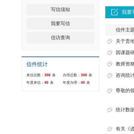
写信须知
我要
我要写信
信件主
信访查询
关于贵
因课题
信件统计
教师资
咨询统
来信总数：
308
条
办理总数：
308
条
年度来信：
40
条
年度办理：
40
条
尊敬的
统计数
有关《