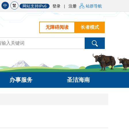
中
繁
网站支持IPv6
登录
|
注册
站群导航
无障碍阅读
长者模式
办事服务
圣洁海南