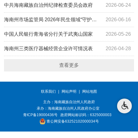
债…
中共海南藏族自治州纪律检查委员会政府
2026-06-24
债…
海南州市场监管局 2026年民生领域“守护…
2026-06-16
中国人民银行青海省分行关于武夷山国家
2026-05-26
公…
海南州三类医疗器械经营企业许可情况表
2026-04-28
查看更多
联系我们
|
网站声明
|
网站地图
主办：海南藏族自治州人民政府
承办：
海南藏族自治州人民政府办公室
青ICP备19000436号
政府网站标识码：6325000003
青公网安备63252102000034号