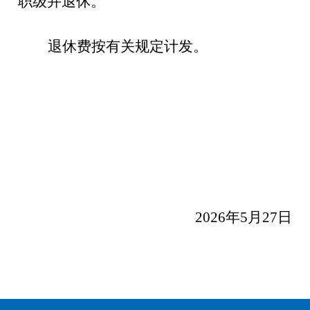
职级并退休。
退休费按有关规定计发。
20
2
6
年
5
月
27
日