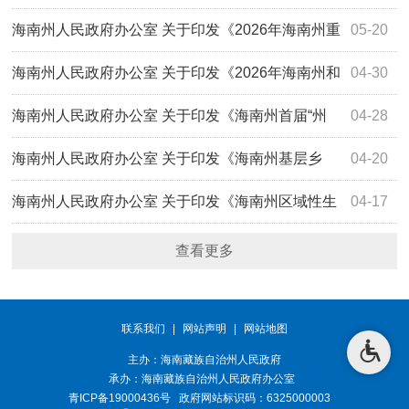
场建设工作的通知
海南州人民政府办公室 关于印发《2026年海南州重
05-20
点产业招商提质聚能 行动工作方案》的通知
海南州人民政府办公室 关于印发《2026年海南州和
04-30
美乡村建设 工作实施方案》的通知
海南州人民政府办公室 关于印发《海南州首届“州
04-28
长杯”校园足球联赛 暨第十一届全州中小学生足球联赛 组织
海南州人民政府办公室 关于印发《海南州基层乡
04-20
运行方案》的通知
镇“应急消防一体化”建设 实施方案（2026-2027年）》的通
海南州人民政府办公室 关于印发《海南州区域性生
04-17
知
活垃圾焚烧发电 建设项目实施方案》的通知
查看更多
联系我们
|
网站声明
|
网站地图
主办：海南藏族自治州人民政府
承办：
海南藏族自治州人民政府办公室
青ICP备19000436号
政府网站标识码：6325000003