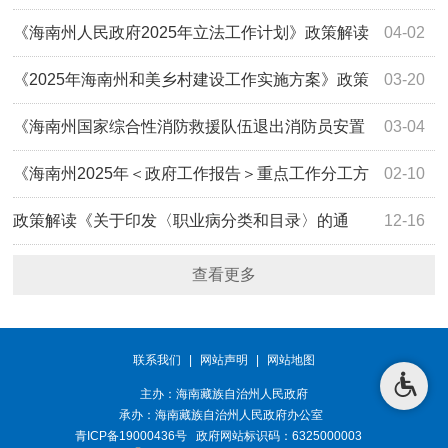
案》政策解读
《海南州人民政府2025年立法工作计划》政策解读
04-02
《2025年海南州和美乡村建设工作实施方案》政策
03-20
解读
《海南州国家综合性消防救援队伍退出消防员安置
03-04
工作协作配合机制工作制度》政策解读
《海南州2025年＜政府工作报告＞重点工作分工方
02-10
案》政策解读
政策解读《关于印发〈职业病分类和目录〉的通
12-16
知》（2025年8月1日起实施）
查看更多
联系我们
|
网站声明
|
网站地图
主办：海南藏族自治州人民政府
承办：
海南藏族自治州人民政府办公室
青ICP备19000436号
政府网站标识码：6325000003