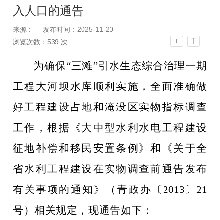
入人口的通告
来源：
发布时间：2025-11-20
T
浏览次数：
539
次
T
为确保
“
三滩
”
引水生态综合治理一期
工程大河坝水库顺利实施，全面准确做
好工程建设占地和淹没区实物指标调查
工作，根据《
大中型水利水电工程建设
征地补偿和移民安置条例
》
和《关于全
省水利工程建设在实物调查前通
告发布
有关事项的通知》（青政办
〔
20
13
〕
21
号）
相关规定，
现通告如下：