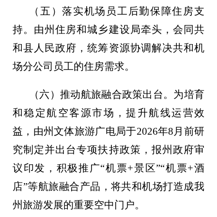
（五）落实机场员工后勤保障住房支
持。
由州住房和城乡建设局牵头，会同共
和县人民政府，统筹资源协调解决共和机
场分公司员工的住房需求。
（六）推动航旅融合政策出台。
为培育
和稳定航空客源市场，提升航线运营效
益，由州文体旅游广电局于
2026
年
8
月前研
究制定并出台专项扶持政策，报州政府审
议印发，积极推广
“
机票
+
景区
”“
机票
+
酒
店
”
等航旅融合产品，将共和机场打造成我
州旅游发展的重要空中门户。