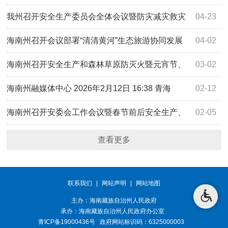
我州召开安全生产委员会全体会议暨防灾减灾救灾
04-23
委员会全体会议
海南州召开会议部署“清清黄河”生态旅游协同发展
04-02
与旅游厕所建设管理工作
海南州召开安全生产和森林草原防灭火暨元宵节、
03-02
全国两会期间安全防范工作会议
海南州融媒体中心 2026年2月12日 16:38 青海
02-12
海南州召开安委会工作会议暨春节前后安全生产、
02-05
防灾减灾部署会
查看更多
联系我们
|
网站声明
|
网站地图
主办：海南藏族自治州人民政府
承办：
海南藏族自治州人民政府办公室
青ICP备19000436号
政府网站标识码：6325000003