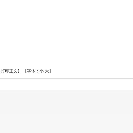
【打印正文】
【字体：
小
大
】