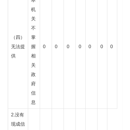
本
机
关
不
（四）
掌
无法提
握
0
0
0
0
0
0
0
供
相
关
政
府
信
息
2.没有
现成信