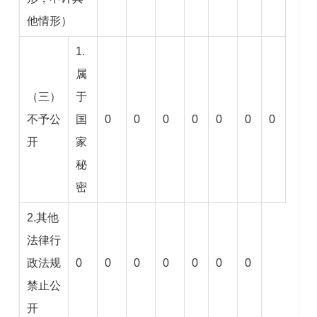
他情形）
1.
属
（三）
于
不予公
国
0
0
0
0
0
0
0
开
家
秘
密
2.其他
法律行
政法规
0
0
0
0
0
0
0
禁止公
开