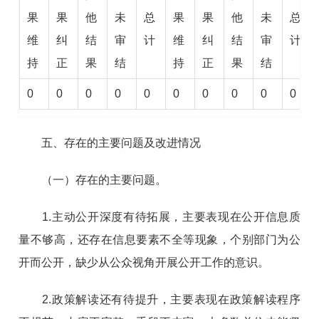
果
果
他
未
总
果
果
他
未
总
维
纠
结
审
计
维
纠
结
审
计
持
正
果
结
持
正
果
结
0
0
0
0
0
0
0
0
0
0
五、存在的主要问题及改进情况
（一）
存在的主要问题。
1.主动公开深度有待拓展，主要表现在公开信息质
量不够高，还存在信息要素不全等现象，个别部门为公
开而公开，缺少从公众视角开展公开工作的意识。
2.政策解读还有待提升，主要表现在政策解读程序