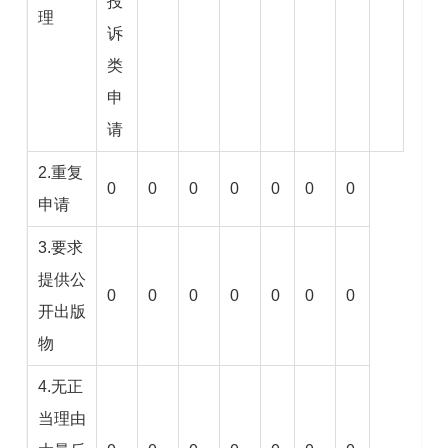
投
理
诉
类
申
请
2.重复
0
0
0
0
0
0
0
申请
3.要求
提供公
0
0
0
0
0
0
0
开出版
物
4.无正
当理由