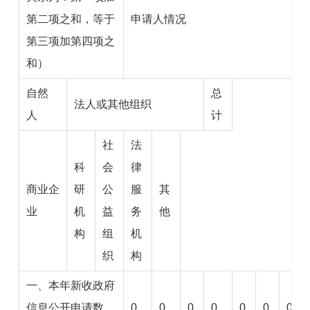
第二项之和，等于
申请人情况
第三项加第四项之
和）
自然
总
法人或其他组织
人
计
社
法
科
会
律
商业企
研
公
服
其
业
机
益
务
他
构
组
机
织
构
一、本年新收政府
信息公开申请数
0
0
0
0
0
0
0