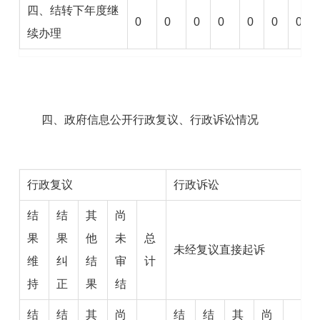
四、结转下年度继
0
0
0
0
0
0
0
续办理
四、政府信息公开行政复议、行政诉讼情况
行政复议
行政诉讼
结
结
其
尚
果
果
他
未
总
未经复议直接起诉
维
纠
结
审
计
持
正
果
结
结
结
其
尚
结
结
其
尚