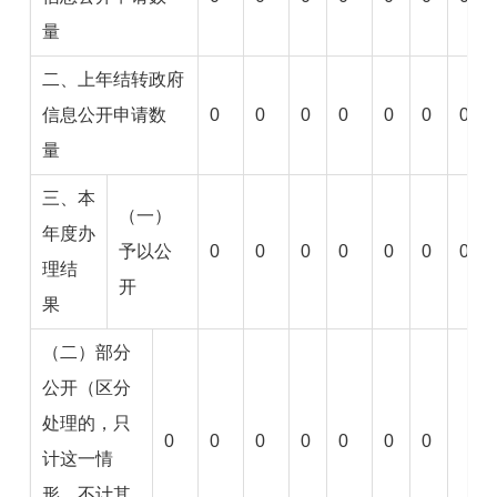
量
二、上年结转政府
信息公开申请数
0
0
0
0
0
0
0
量
三、本
（一）
年度办
予以公
0
0
0
0
0
0
0
理结
开
果
（二）部分
公开（区分
处理的，只
0
0
0
0
0
0
0
计这一情
形，不计其