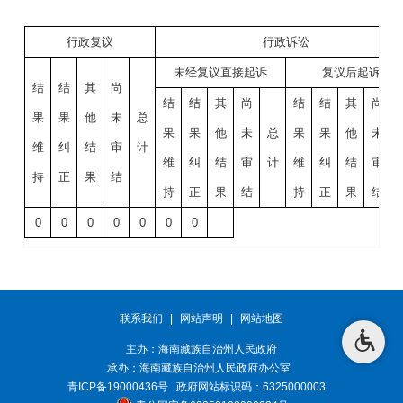
行政复议
行政诉讼
未经复议直接起诉
复议后起诉
结
结
其
尚
结
结
其
尚
结
结
其
尚
果
果
他
未
总
果
果
他
未
总
果
果
他
未
维
纠
结
审
计
维
纠
结
审
计
维
纠
结
审
持
正
果
结
持
正
果
结
持
正
果
结
0
0
0
0
0
0
0
联系我们
|
网站声明
|
网站地图
主办：海南藏族自治州人民政府
承办：
海南藏族自治州人民政府办公室
青ICP备19000436号
政府网站标识码：6325000003