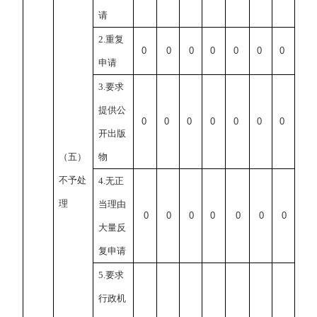
请
2.重复
0
0
0
0
0
0
0
申请
3.要求
提供公
0
0
0
0
0
0
0
开出版
（五）
物
不予处
4.无正
理
当理由
0
0
0
0
0
0
0
大量反
复申请
5.要求
行政机