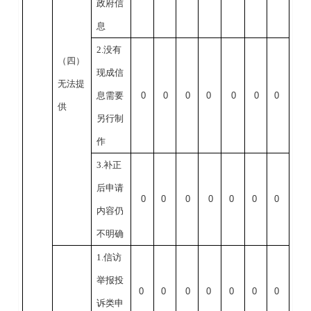
政府信
息
2.没有
（四）
现成信
无法提
息需要
0
0
0
0
0
0
0
供
另行制
作
3.补正
后申请
0
0
0
0
0
0
0
内容仍
不明确
1.信访
举报投
0
0
0
0
0
0
0
诉类申