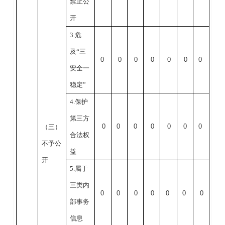
禁止公
开
3.危
及“三
0
0
0
0
0
0
0
安全一
稳定”
4.保护
第三方
0
0
0
0
0
0
0
（三）
合法权
不予公
益
开
5.属于
三类内
0
0
0
0
0
0
0
部事务
信息