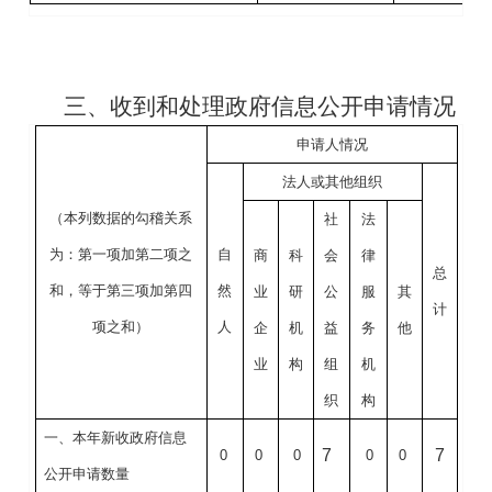
三、收到和处理政府信息公开申请情况
申请人情况
法人或其他组织
（本列数据的勾稽关系
社
法
为：第一项加第二项之
自
商
科
会
律
总
和，等于第三项加第四
然
业
研
公
服
其
计
项之和）
人
企
机
益
务
他
业
构
组
机
织
构
一、本年新收政府信息
7
7
0
0
0
0
0
公开申请数量