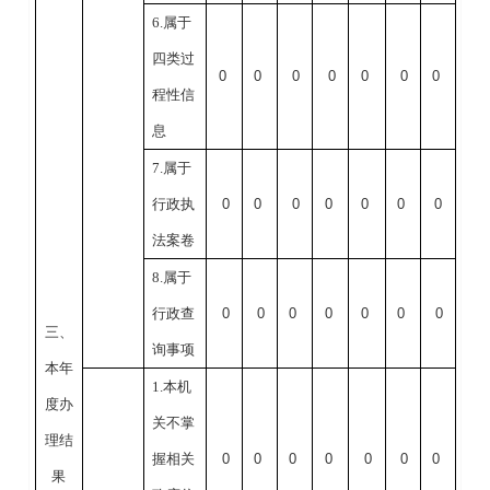
6.属于
四类过
0
0
0
0
0
0
0
程性信
息
7.属于
行政执
0
0
0
0
0
0
0
法案卷
8.属于
行政查
0
0
0
0
0
0
0
三、
询事项
本年
1.本机
度办
关不掌
理结
握相关
0
0
0
0
0
0
0
果