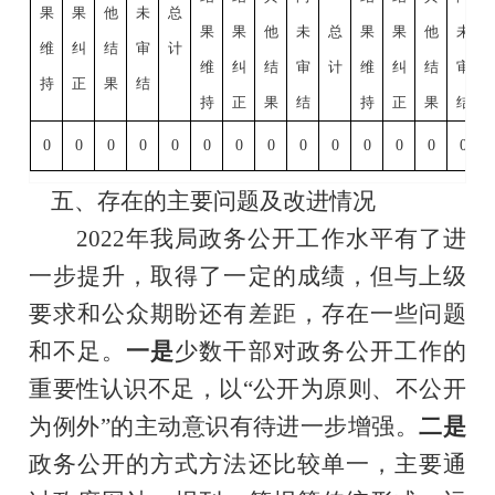
果
果
他
未
总
果
果
他
未
总
果
果
他
未
维
纠
结
审
计
维
纠
结
审
计
维
纠
结
审
持
正
果
结
持
正
果
结
持
正
果
结
0
0
0
0
0
0
0
0
0
0
0
0
0
0
五、存在的主要问题及改进情况
2022年
我局政务公开工作水平有了进
一步提升，取得了一定的成绩，但与上级
要求和公众期盼还有差距，存在一些问题
和不足。
一是
少数干部对政务公开工作的
重要性认识不足，以“公开为原则、不公开
为例外”的主动意识有待进一步增强
。
二是
政务公开的方式方法还比较单一，主要通