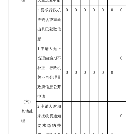
大量反复申请
5.要求行政机
0
0
0
0
0
0
0
关确认或重新
出具已获取信
息
1.申请人无正
当理由逾期不
0
补正、行政机
0
0
0
0
0
0
关不再处理其
政府信息公开
申请
（六）
2.申请人逾期
其他处
未按收费通知
0
理
要求缴纳费