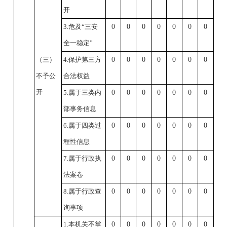
开
3.危及“三安
0
0
0
0
0
0
0
全一稳定”
（三）
4.保护第三方
0
0
0
0
0
0
0
不予公
合法权益
开
5.属于三类内
0
0
0
0
0
0
0
部事务信息
6.属于四类过
0
0
0
0
0
0
0
程性信息
7.属于行政执
0
0
0
0
0
0
0
法案卷
8.属于行政查
0
0
0
0
0
0
0
询事项
1.本机关不掌
0
0
0
0
0
0
0