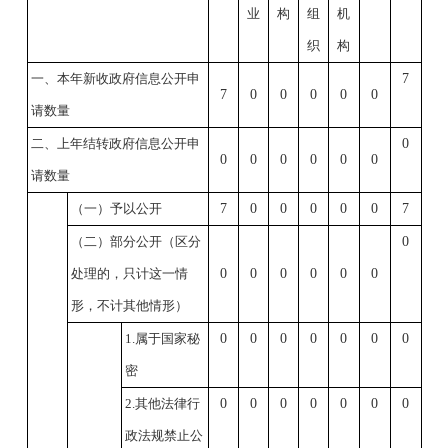
业
构
组
机
织
构
一、本年新收政府信息公开申
7
7
0
0
0
0
0
请数量
二、上年结转政府信息公开申
0
0
0
0
0
0
0
请数量
（一）予以公开
7
0
0
0
0
0
7
（二）部分公开
（区分
0
处理的，只计这一情
0
0
0
0
0
0
形，不计其他情形）
1.属于国家秘
0
0
0
0
0
0
0
密
2.其他法律行
0
0
0
0
0
0
0
政法规禁止公