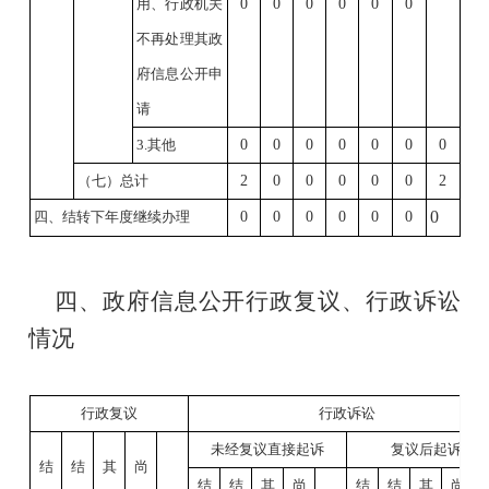
用、行政机关
0
0
0
0
0
0
不再处理其政
府信息公开申
请
3.其他
0
0
0
0
0
0
0
（七）总计
2
0
0
0
0
0
2
0
四、结转下年度继续办理
0
0
0
0
0
0
四、政府信息公开行政复议、行政诉讼
情况
行政复议
行政诉讼
未经复议直接起诉
复议后起诉
结
结
其
尚
结
结
其
尚
结
结
其
尚