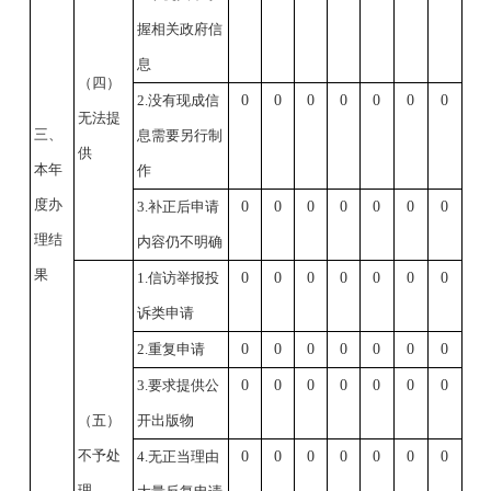
握相关政府信
息
（四）
2.没有现成信
0
0
0
0
0
0
0
无法提
三、
息需要另行制
供
本年
作
度办
3.补正后申请
0
0
0
0
0
0
0
理结
内容仍不明确
果
1.信访举报投
0
0
0
0
0
0
0
诉类申请
2.重复申请
0
0
0
0
0
0
0
3.要求提供公
0
0
0
0
0
0
0
（五）
开出版物
不予处
4.无正当理由
0
0
0
0
0
0
0
理