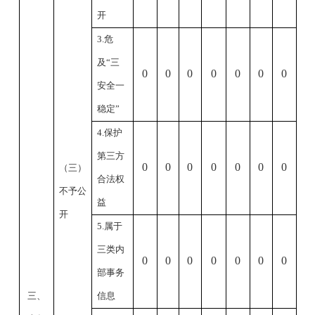
开
3.危
及“三
0
0
0
0
0
0
0
安全一
稳定
”
4.保护
第三方
0
0
0
0
0
0
0
（三）
合法权
不予公
益
开
5.属于
三类内
0
0
0
0
0
0
0
部事务
三、
信息