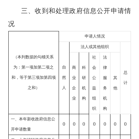
三、收到和处理政府信息公开申请情
况
申请人情况
法人或其他组织
（本列数据的勾稽关系
社
法
为：第一项加第二项之
自
商
科
会
律
总
和，等于第三项加第四项
然
业
研
公
服
其
计
之和）
人
企
机
益
务
他
业
构
组
机
织
构
一、本年新收政府信息公
0
0
0
0
0
0
0
开申请数量