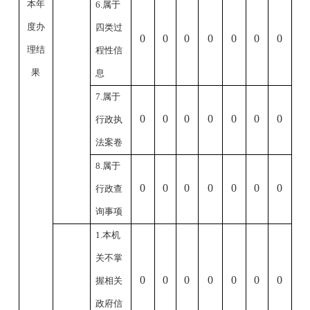
本年
6.属于
度办
四类过
0
0
0
0
0
0
0
理结
程性信
果
息
7.属于
0
0
0
0
0
0
0
行政执
法案卷
8.属于
0
0
0
0
0
0
0
行政查
询事项
1.本机
关不掌
0
0
0
0
0
0
0
握相关
政府信