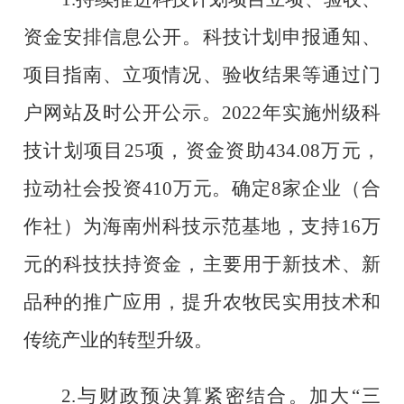
资金
安排
信息公开。科技计划申报通知、
项目指南、立项情况、验收结果等通过门
户网站及时公开公示。
202
2
年
实施
州级科
技计划项目
2
5
项，资金资助
434.08
万元，
拉动社会投资
410
万元
。
确定
8
家企业（合
作社）为海南州科技示范基地，
支持
16
万
元的科技扶持资金，主要用于新技术、新
品种的推广应用，提升农牧民实用技术和
传统产业的转型升级。
2.
与财政预决算紧密结合。加大
“
三