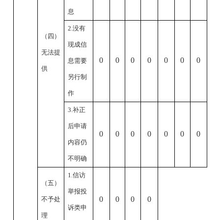
息
2.没有
（四）
现成信
无法提
0
0
0
0
0
0
0
息需要
供
另行制
作
3.补正
后申请
0
0
0
0
0
0
0
内容仍
不明确
1.信访
（五）
举报投
0
0
0
0
不予处
诉类申
理