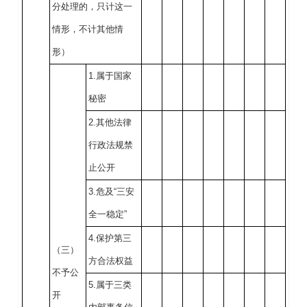
分处理的，只计这一
情形，不计其他情
形）
1.属于国家
秘密
2.其他法律
行政法规禁
止公开
3.危及“三安
全一稳定”
4.保护第三
（三）
方合法权益
不予公
5.属于三类
开