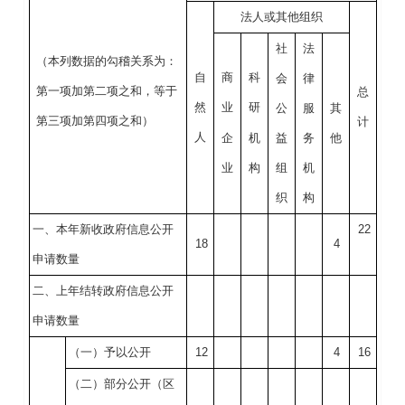
法人或其他组织
社
法
（本列数据的勾稽关系为：
自
商
科
会
律
第一项加第二项之和，等于
总
然
业
研
公
服
其
第三项加第四项之和）
计
人
企
机
益
务
他
业
构
组
机
织
构
一、本年新收政府信息公开
22
18
4
申请数量
二、上年结转政府信息公开
申请数量
（一）予以公开
12
4
16
（二）部分公开
（区