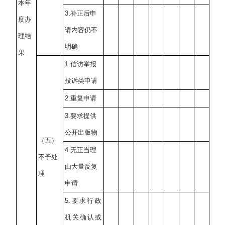
本年
3.补正后申
度办
请内容仍不
理结
明确
果
1.信访举报
投诉类申请
2.重复申请
3.要求提供
公开出版物
（五）
4.无正当理
不予处
由大量反复
理
申请
5.要求行政
机关确认或