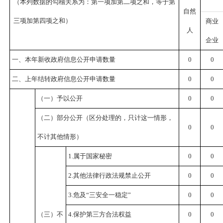
（本列数据的勾稽关系为：第一项加第二项之和，等于第
自然
三项加第四项之和）
商业
人
企业
一、
本年
新
收
政府信息公开申请数量
0
0
二、上年结转政府信息公开申请数量
0
0
（一）予以公开
0
0
（二）部分公开
（区分处理的，只计这一情形，
0
0
不计其他情形）
1.
属于国家秘密
0
0
2.
其他
法律
行政法规禁止公开
0
0
3.
危及“三安全一稳定”
0
0
（三）不
4.
保护第三方合法权益
0
0