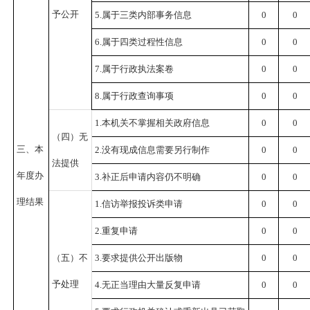
予公开
5.
属于三类内部事务信息
0
0
6.
属于四类过程性信息
0
0
7.
属于行政执法案卷
0
0
8.
属于行政查询事项
0
0
1.
本机关不掌握相关政府信息
0
0
（四）无
三、本
2.
没有现成
信息
需要另行制作
0
0
法提供
年度办
3.
补正
后
申请内容仍不明确
0
0
理结果
1.
信访举报投诉类申请
0
0
2.
重复申请
0
0
（五）不
3.
要求提供公开出版物
0
0
予处理
4.
无正当理由大量反复申请
0
0