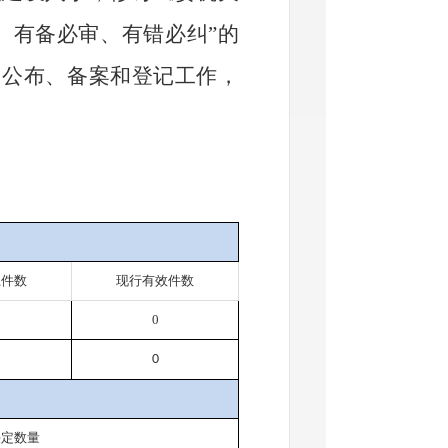
、有备必审、有错必纠
”
的
、公布、备案和登记工作，
止件数
现行有效
件
数
0
0
决定数量