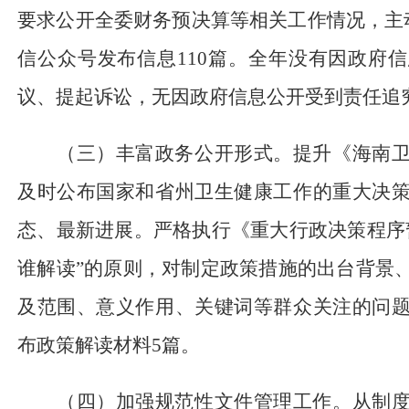
要求公开全委财务预决算等相关工作情况，主
信公众号发布信息
110
篇。全年没有因
政
府
信
议、提起诉讼，无因
政
府
信息公开
受到责任追
（三）丰富政务公开形式。提升《
海南
及时公布国家
和省州卫
生健康工作的重大决
态、最新进展。严格执行《重大行政决策程序
谁解读
”
的原则，对制定政策措施的出台背景
及范围、意义作用、关键词等群众关注的问
布政策解读材料
5
篇。
（四）加强规范性文件管理工作。从制