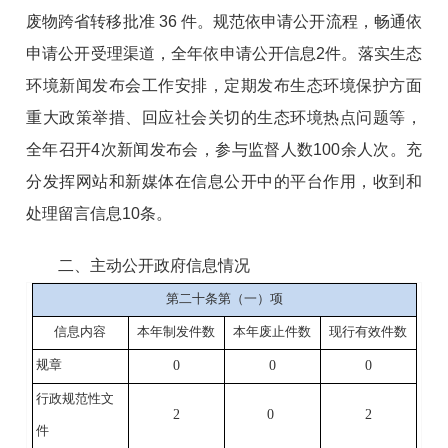
废物跨省转移批准
36
件。
规范依申请公开流程，畅通依
申请公开受理渠道，
全年依
申请公开信息
2
件。落实
生态
环境新闻发布会工作安排
，
定期
发布生态环境保护方面
重大政策举措、回应社会关切的生态环境热点问题等，
全年
召开
4
次新闻发布会，
参与监督人数
100
余人
次。充
分发挥网站
和新媒体
在信息公开中的平台作用，收到和
处理留言信息
10
条。
二、
主动公开政府信息情况
第二十条第（一）项
信息内容
本年制发件数
本年废止件数
现行有效件数
0
0
0
规章
行政规范性文
2
0
2
件