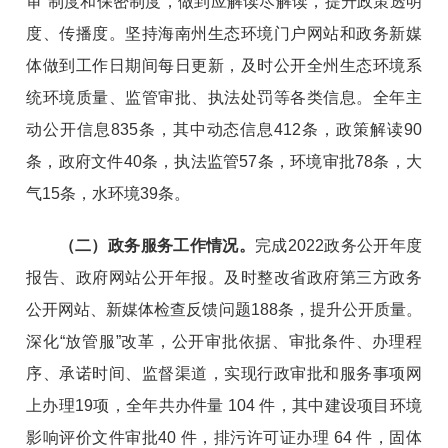
审
”
制度和保密制度，做到应解读尽解读，提升政策透明
度、传播度。
坚持海南州生态环境门户网站和政务新媒
体做到工作日期间每日更新，及时公开全州生态环境系
统环境质量、监管审批、执法处罚等各类信息。全年主
动公开信息
835
条
，其中动态信息
412
条，
政策解读
90
条，政府文件
40
条，执法监管
57
条，环境审批
78
条，大
气
15
条，水环境
39
条。
（二）
政务服务工作
情况。
完成
2022
政务公开年度
报告、政府网站公开年报。及时整改省政府第三方政务
公开网站、新媒体检查反馈问题
188
条，
提升公开质量
。
深化
“
放管服
”
改革，公开审批依据、审批条件、办理程
序、承诺时间、监督渠道，
实现
行政审批和服务事项
网
上办理
19
项
，
全年
共办件量
104
件，其中建设项目环境
影响评价文件审批
40
件，排污许可证办理
64
件，固体