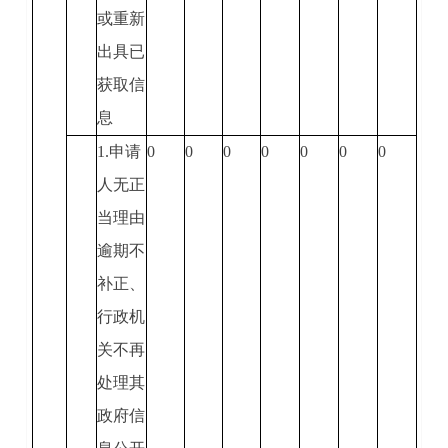
或重新
出具已
获取信
息
1.申请
0
0
0
0
0
0
0
人无正
当理由
逾期不
补正、
行政机
关不再
处理其
政府信