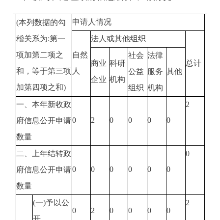
申请人情况
(本列数据的勾
稽关系为:第一
法人或其他组织
项加第二项之
自然
社会
法律
商业
科研
总计
和，等于第三项
人
公益
服务
其他
企业
机构
加第四项之和)
组织
机构
一、本年新收政
2
0
2
0
0
0
0
府信息公开申请
数量
二、上年结转政
0
0
0
0
0
0
0
府信息公开申请
数量
(一)予以公
2
0
2
0
0
0
0
开