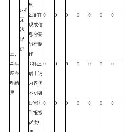
息
(四)
2.没有
0
0
0
0
0
0
0
无
现成信
法
息需要
提
另行制
供
三、
作
本年
3.补正
0
0
0
0
0
0
0
度办
后申请
理结
内容仍
果
不明确
1.信访
0
0
0
0
0
0
0
举报投
诉类申