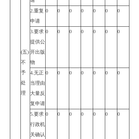
请
2.重复
0
0
0
0
0
0
0
申请
3.要求
0
0
0
0
0
0
0
提供公
(五)
开出版
不
物
予
4.无正
0
0
0
0
0
0
0
处
当理由
理
大量反
复申请
5.要求
0
0
0
0
0
0
0
行政机
关确认