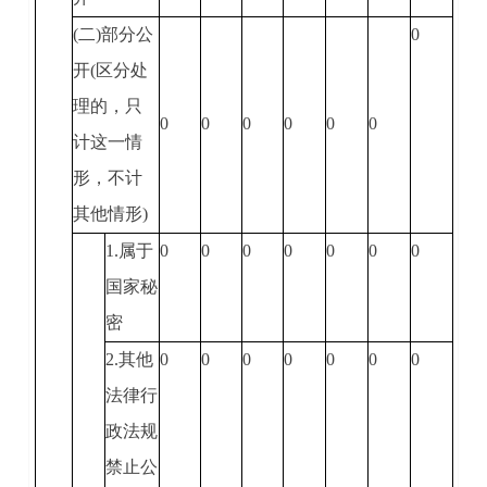
(二)部分公
0
开(区分处
理的，只
0
0
0
0
0
0
计这一情
形，不计
其他情形)
1.属于
0
0
0
0
0
0
0
国家秘
密
2.其他
0
0
0
0
0
0
0
法律行
政法规
禁止公