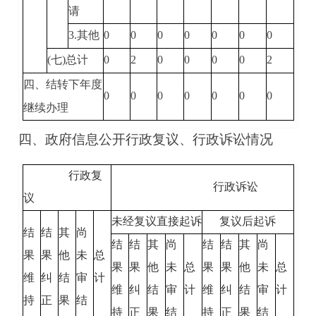
请
3.其他
0
0
0
0
0
0
0
(七)总计
0
2
0
0
0
0
2
四、结转下年度
0
0
0
0
0
0
0
继续办理
四、政府信息公开行政复议、行政诉讼情况
行政复
行政诉讼
议
未经复议直接起诉
复议后起诉
结
结
其
尚
结
结
其
尚
结
结
其
尚
果
果
他
未
总
果
果
他
未
总
果
果
他
未
总
维
纠
结
审
计
维
纠
结
审
计
维
纠
结
审
计
持
正
果
结
持
正
果
结
持
正
果
结