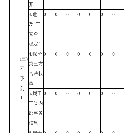
开
3.危
0
0
0
0
0
0
0
及“三
安全一
稳定”
4.保护
0
0
0
0
0
0
0
(三)
第三方
不
合法权
予
益
公
5.属于
0
0
0
0
0
0
0
开
三类内
部事务
信息
6.属于
0
0
0
0
0
0
0