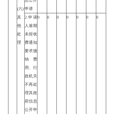
息公开
申请
(六)
其
2.申请
0
0
0
0
0
0
0
他
人逾期
处
未按收
理
费通知
要求缴
纳费
用、行
政机关
不再处
理其政
府信息
公开申