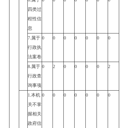
四类过
程性信
息
7.属于
0
0
0
0
0
0
0
行政执
法案卷
8.属于
0
2
0
0
0
0
2
行政查
询事项
1.本机
0
0
0
0
0
0
0
关不掌
握相关
政府信