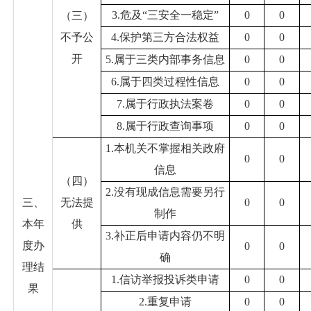
3.危及“三安全一稳定”
0
0
（三）
不予公
4.保护第三方合法权益
0
0
开
5.属于三类内部事务信息
0
0
6.属于四类过程性信息
0
0
7.属于行政执法案卷
0
0
8.属于行政查询事项
0
0
1.本机关不掌握相关政府
0
0
信息
（四）
2.没有现成信息需要另行
三、
无法提
0
0
制作
本年
供
3.补正后申请内容仍不明
度办
0
0
确
理结
1.信访举报投诉类申请
0
0
果
2.重复申请
0
0