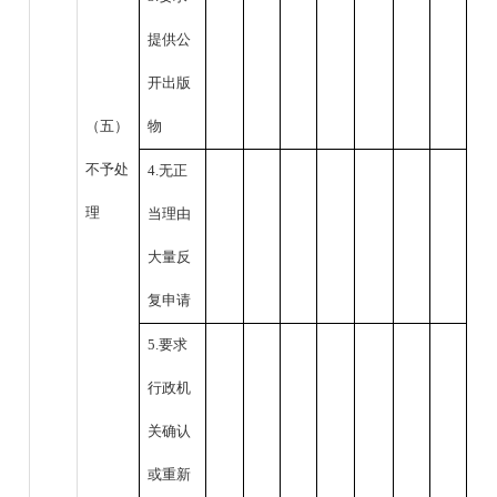
提供公
开出版
（五）
物
不予处
4.无正
理
当理由
大量反
复申请
5.要求
行政机
关确认
或重新