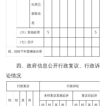
出具已
获取信
息
5
5
（六）其他处理
（七）总计
四、结转下年度继续办理
四、
政府信息公开行政复议、行政诉
讼情况
行政复议
行政诉讼
未经复议直接起诉
复议后起诉
结
结
其
尚
结
结
其
尚
结
结
其
尚