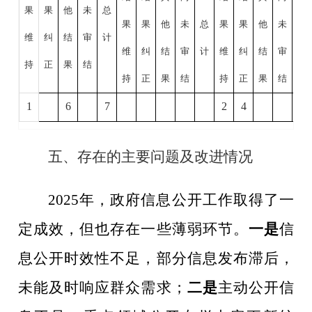
果
果
他
未
总
果
果
他
未
总
果
果
他
未
总
维
纠
结
审
计
维
纠
结
审
计
维
纠
结
审
计
持
正
果
结
持
正
果
结
持
正
果
结
1
6
7
2
4
6
五、存在的主要问题及改进情况
2025
年，政府信息公开工作取得了一
定成效，但也存在一些薄弱环节。
一是
信
息公开时效性不足，部分信息发布滞后，
未能及时响应群众需求；
二是
主动公开信