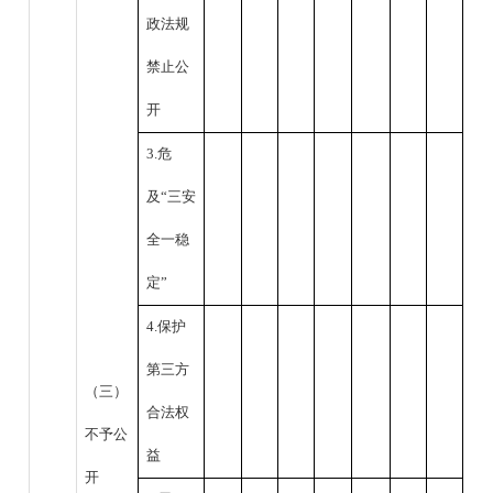
政法规
禁止公
开
3.危
及“三安
全一稳
定”
4.保护
第三方
（三）
合法权
不予公
益
开