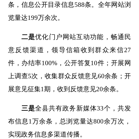
条，信息公开目录信息
588
条。全年网站浏
览量达
199
万余次。
二是
优化门户网站互动功能，畅通民
意反馈渠道，领导信箱收到群众来信
27
件，办结率
100%
，公开答复
10
件；开展网
上调查
5
次，收集群众反馈意见
60
余条；开
展意见征集
1
期，收到反馈意见
20
余条。
三是
全县共有政务新媒体
33
个，共发
布信息
1
万余条，总浏览量达
800
余万次，
实现政务信息多渠道传播。