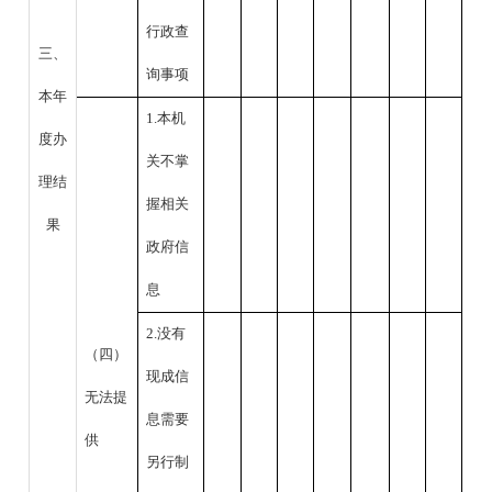
行政查
三、
询事项
本年
1.本机
度办
关不掌
理结
握相关
果
政府信
息
2.没有
（四）
现成信
无法提
息需要
供
另行制