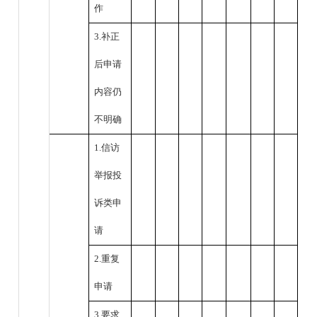
作
3.补正
后申请
内容仍
不明确
1.信访
举报投
诉类申
请
2.重复
申请
3.要求