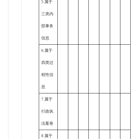
5.属于
三类内
部事务
信息
6.属于
四类过
程性信
息
7.属于
行政执
法案卷
8.属于