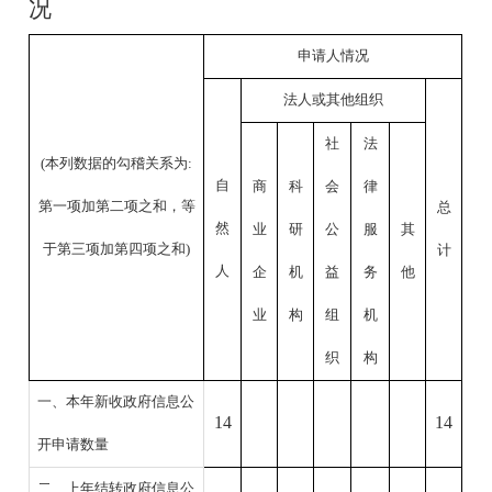
况
申请人情况
法人或其他组织
社
法
(本列数据的勾稽关系为:
自
商
科
会
律
第一项加第二项之和，等
总
然
业
研
公
服
其
于第三项加第四项之和)
计
人
企
机
益
务
他
业
构
组
机
织
构
一、本年新收政府信息公
14
14
开申请数量
二、上年结转政府信息公